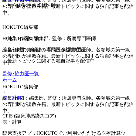
こちらの記事の監修医師
の専門医が複数在籍。最新トピックに関する独自記事を配信
中。
HOKUTO編集部
HOKUTO編集部
・
編集･作図：編集部､ 監修：所属専門医師
編集･作図：編集部､ 監修：所属専門医師。各領域の第一線
・
各領域の第一線の専門医が複数在籍
の専門医が複数在籍。最新トピックに関する独自記事を配信
・
最新トピックに関する独自記事を配信中
中。
監修･協力医一覧
ホーム
HOKUTO編集部
表・計算
編集･作図：編集部､ 監修：所属専門医師。各領域の第一線
の専門医が複数在籍。最新トピックに関する独自記事を配信
中。
CPIS (臨床肺感染スコア)
表・計算
臨床支援アプリHOKUTOでご利用いただける医療計算ツー