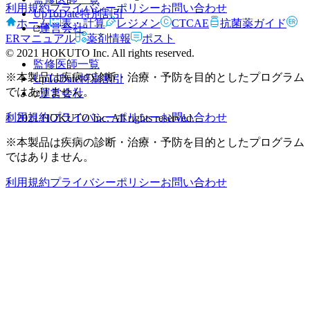
利用規約
プライバシーポリシー
お問い合わせ
UpToDate特別割引
ホーム
表・計算
レジメン
CTCAE
抗菌薬ガイド
運営会社
ERマニュアル
薬剤情報
ポスト
© 2021 HOKUTO Inc. All rights reserved.
監修医師一覧
※本製品は疾病の診断・治療・予防を目的としたプログラム
UpToDate特別割引
ではありません。
運営会社
利用規約
プライバシーポリシー
お問い合わせ
© 2021 HOKUTO Inc. All rights reserved.
※本製品は疾病の診断・治療・予防を目的としたプログラム
ではありません。
利用規約
プライバシーポリシー
お問い合わせ