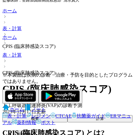
監修医師：聖路加国際病院救急部 清水真人
ホーム
表・計算
ホーム
CPIS (臨床肺感染スコア)
表・計算
CPIS (臨床肺感染スコア)
※本製品は疾病の診断・治療・予防を目的としたプログラム
ではありません。
CPIS (臨床肺感染スコア)
人工呼吸器関連肺炎(VAP)の診断予測
ホーム
ノート
2023年12月17日
更新
表・計算
レジメン
CTCAE
抗菌薬ガイド
ERマニュ
概要
計算
アル
薬剤情報
ポスト
CPIS (臨床肺感染スコア) とは?
新規登録