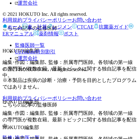
運営会社
© 2021 HOKUTO Inc. All rights reserved.
利用規約
プライバシーポリシー
お問い合わせ
ホーム
表・計算
レジメン
CTCAE
抗菌薬ガイド
こちらの記事の監修医師
ERマニュアル
薬剤情報
ポスト
監修医師一覧
HOKUTO編集部
UpToDate特別割引
運営会社
編集･作図：編集部､ 監修：所属専門医師。各領域の第一線
の専門医が複数在籍。最新トピックに関する独自記事を配信
© 2021 HOKUTO Inc. All rights reserved.
中。
※本製品は疾病の診断・治療・予防を目的としたプログラム
ではありません。
利用規約
プライバシーポリシー
お問い合わせ
HOKUTO編集部
こちらの記事の監修医師
編集･作図：編集部､ 監修：所属専門医師。各領域の第一線
の専門医が複数在籍。最新トピックに関する独自記事を配信
中。
HOKUTO編集部
監修･協力医一覧
編集･作図：編集部､ 監修：所属専門医師。各領域の第一線