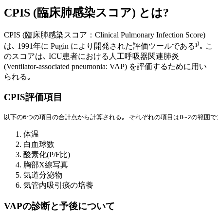
CPIS (臨床肺感染スコア) とは?
CPIS (臨床肺感染スコア：Clinical Pulmonary Infection Score)
は､ 1991年に Pugin により開発された評価ツールである¹⁾｡ こ
のスコアは､ ICU患者における人工呼吸器関連肺炎
(Ventilator-associated pneumonia: VAP) を評価するために用い
られる｡
CPIS評価項目
以下の6つの項目の合計点から計算される｡ それぞれの項目は0~2の範囲で
体温
白血球数
酸素化(P/F比)
胸部X線写真
気道分泌物
気管内吸引痰の培養
VAPの診断と予後について