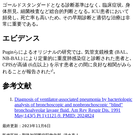
ゴールドスタンダードとなる診断基準はなく､ 臨床症状､ 身
体所見､ 細菌検査など総合的判断となる｡ ICU患者において
頻発し､ 死亡率も高いため､ その早期診断と適切な治療は非
常に重要である｡
エビデンス
Puginらによるオリジナルの研究では､ 気管支鏡検査 (BAL､
NB‐BAL) により定量的に重度肺感染症と診断された患者と､
CPISが高値 (6点以上) を示す患者との間に良好な相関がみら
れることが報告された¹⁾｡
参考文献
Diagnosis of ventilator-associated pneumonia by bacteriologic
analysis of bronchoscopic and nonbronchoscopic "blind"
bronchoalveolar lavage fluid. Am Rev Respir Dis. 1991
May;143(5 Pt 1):1121-9. PMID: 2024824
最終更新：2023年11月6日