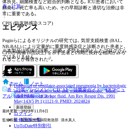
体所見､ 細菌検査など総合的判断となる｡ ICU患者において
表・計算
頻発し､ 死亡率も高いため､ その早期診断と適切な治療は非
常に重要である｡
CPIS (臨床肺感染スコア)
エビデンス
Puginらによるオリジナルの研究では､ 気管支鏡検査 (BAL､
NB‐BAL) により定量的に重度肺感染症と診断された患者と､
※本製品は疾病の診断・治療・予防を目的としたプログラム
CPISが高値 (6点以上) を示す患者との間に良好な相関がみら
ではありません。
れることが報告された¹⁾｡
参考文献
ホーム
ノート
Diagnosis of ventilator-associated pneumonia by bacteriologic
表・計算
レジメン
CTCAE
抗菌薬ガイド
ERマニュ
analysis of bronchoscopic and nonbronchoscopic "blind"
bronchoalveolar lavage fluid. Am Rev Respir Dis. 1991
アル
薬剤情報
ポスト
May;143(5 Pt 1):1121-9. PMID: 2024824
新規登録
最終更新：2023年11月6日
ログイン
監修医師一覧
監修医師：聖路加国際病院救急部 清水真人
UpToDate特別割引