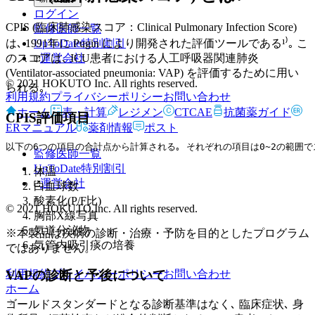
ログイン
CPIS (臨床肺感染スコア：Clinical Pulmonary Infection Score)
監修医師一覧
UpToDate特別割引
は､ 1991年に Pugin により開発された評価ツールである¹⁾｡ こ
運営会社
のスコアは､ ICU患者における人工呼吸器関連肺炎
(Ventilator-associated pneumonia: VAP) を評価するために用い
© 2021 HOKUTO Inc. All rights reserved.
られる｡
利用規約
プライバシーポリシー
お問い合わせ
ホーム
表・計算
レジメン
CTCAE
抗菌薬ガイド
CPIS評価項目
ERマニュアル
薬剤情報
ポスト
以下の6つの項目の合計点から計算される｡ それぞれの項目は0~2の範囲で
監修医師一覧
UpToDate特別割引
体温
運営会社
白血球数
酸素化(P/F比)
© 2021 HOKUTO Inc. All rights reserved.
胸部X線写真
気道分泌物
※本製品は疾病の診断・治療・予防を目的としたプログラム
気管内吸引痰の培養
ではありません。
VAPの診断と予後について
利用規約
プライバシーポリシー
お問い合わせ
ホーム
ゴールドスタンダードとなる診断基準はなく､ 臨床症状､ 身