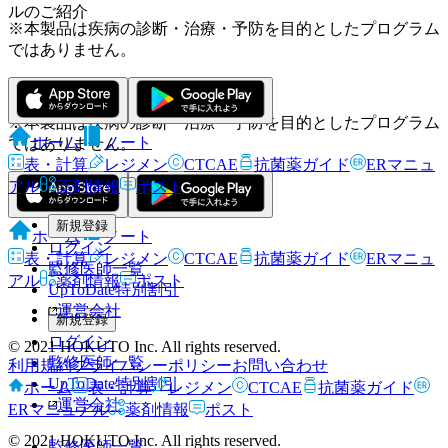
ルのご紹介
※本製品は疾病の診断・治療・予防を目的としたプログラム
ではありません。
※本製品は疾病の診断・治療・予防を目的としたプログラム
ホーム
ノート
ではありません。
表・計算
レジメン
CTCAE
抗菌薬ガイド
ERマニュ
アル
薬剤情報
ポスト
新規登録
ホーム
ノート
ログイン
表・計算
レジメン
CTCAE
抗菌薬ガイド
ERマニュ
監修医師一覧
アル
薬剤情報
ポスト
UpToDate特別割引
運営会社
新規登録
ログイン
© 2021 HOKUTO Inc. All rights reserved.
監修医師一覧
利用規約
プライバシーポリシー
お問い合わせ
UpToDate特別割引
ホーム
表・計算
レジメン
CTCAE
抗菌薬ガイド
運営会社
ERマニュアル
薬剤情報
ポスト
© 2021 HOKUTO Inc. All rights reserved.
監修医師一覧