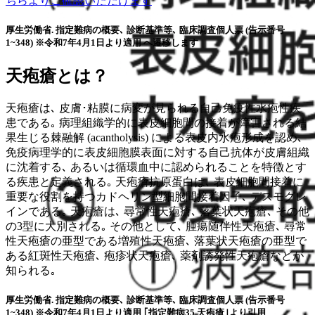
ちらよりご確認いただけます
厚生労働省. 指定難病の概要､ 診断基準等､ 臨床調査個人票 (告示番号
1~348) ※令和7年4月1日より適用 へ遷移します
天疱瘡とは？
天疱瘡は､ 皮膚･粘膜に病変が見られる自己免疫性水疱性疾
患である｡ 病理組織学的に表皮細胞間の接着が障害される結
果生じる棘融解 (acantholysis) による表皮内水疱形成を認め､
免疫病理学的に表皮細胞膜表面に対する自己抗体が皮膚組織
に沈着する､ あるいは循環血中に認められることを特徴とす
る疾患と定義される｡ 天疱瘡抗原蛋白は､ 表皮細胞間接着に
重要な役割を持つカドヘリン型細胞間接着因子､ デスモグレ
インである｡ 天疱瘡は､ 尋常性天疱瘡､ 落葉状天疱瘡､ その他
の3型に大別される｡ その他として､ 腫瘍随伴性天疱瘡､ 尋常
性天疱瘡の亜型である増殖性天疱瘡､ 落葉状天疱瘡の亜型で
ある紅斑性天疱瘡､ 疱疹状天疱瘡､ 薬剤誘発性天疱瘡などが
知られる｡
厚生労働省. 指定難病の概要､ 診断基準等､ 臨床調査個人票 (告示番号
1~348) ※令和7年4月1日より適用 ｢指定難病35 天疱瘡｣より引用