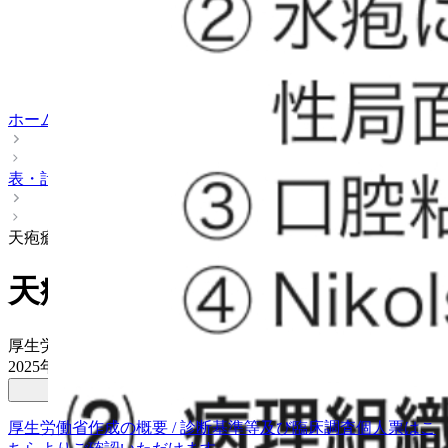
ホーム
表・計算
天疱瘡の診断基準
天疱瘡の診断基準
厚生労働省 指定難病35
2025年05月22日
更新
概要
計算
厚生労働省作成の概要 / 診断基準等及び臨床調査個人票はこ