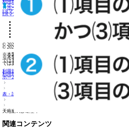
利用規約
プライバシーポリシー
お問い合わせ
ホーム
表・計算
レジメン
CTCAE
抗菌薬ガイド
ホーム
表・計算
レジメン
CTCAE
抗菌薬ガイド
ERマニュアル
薬剤情報
ポスト
ERマニュアル
薬剤情報
ポスト
監修医師一覧
監修医師一覧
UpToDate特別割引
UpToDate特別割引
運営会社
運営会社
© 2021 HOKUTO Inc. All rights reserved.
© 2021 HOKUTO Inc. All rights reserved.
※本製品は疾病の診断・治療・予防を目的としたプログラム
※本製品は疾病の診断・治療・予防を目的としたプログラム
ではありません。
ではありません。
利用規約
プライバシーポリシー
お問い合わせ
利用規約
プライバシーポリシー
お問い合わせ
ホーム
表・計算
天疱瘡の診断基準
関連コンテンツ