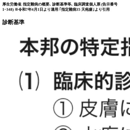
厚生労働省. 指定難病の概要､ 診断基準等､ 臨床調査個人票 (告示番号
1~348) ※令和7年4月1日より適用 ｢指定難病35 天疱瘡｣より引用
診断基準