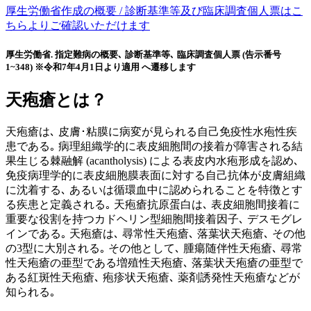
厚生労働省作成の概要 / 診断基準等及び臨床調査個人票はこ
ちらよりご確認いただけます
厚生労働省. 指定難病の概要､ 診断基準等､ 臨床調査個人票 (告示番号
1~348) ※令和7年4月1日より適用 へ遷移します
天疱瘡とは？
天疱瘡は､ 皮膚･粘膜に病変が見られる自己免疫性水疱性疾
患である｡ 病理組織学的に表皮細胞間の接着が障害される結
果生じる棘融解 (acantholysis) による表皮内水疱形成を認め､
免疫病理学的に表皮細胞膜表面に対する自己抗体が皮膚組織
に沈着する､ あるいは循環血中に認められることを特徴とす
る疾患と定義される｡ 天疱瘡抗原蛋白は､ 表皮細胞間接着に
重要な役割を持つカドヘリン型細胞間接着因子､ デスモグレ
インである｡ 天疱瘡は､ 尋常性天疱瘡､ 落葉状天疱瘡､ その他
の3型に大別される｡ その他として､ 腫瘍随伴性天疱瘡､ 尋常
性天疱瘡の亜型である増殖性天疱瘡､ 落葉状天疱瘡の亜型で
ある紅斑性天疱瘡､ 疱疹状天疱瘡､ 薬剤誘発性天疱瘡などが
知られる｡