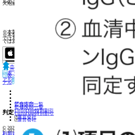
ルのご紹介
天疱瘡の診断基準
※本製品は疾病の診断・治療・予防を目的としたプログラム
※本製品は疾病の診断・治療・予防を目的としたプログラム
ではありません。
ではありません。
ホーム
ノート
ホーム
ノート
表・計算
レジメン
CTCAE
抗菌薬ガイド
ERマニュ
表・計算
レジメン
CTCAE
抗菌薬ガイド
ERマニュ
アル
薬剤情報
ポスト
アル
薬剤情報
ポスト
新規登録
新規登録
ログイン
ログイン
監修医師一覧
監修医師一覧
UpToDate特別割引
判定
UpToDate特別割引
運営会社
運営会社
© 2021 HOKUTO Inc. All rights reserved.
© 2021 HOKUTO Inc. All rights reserved.
利用規約
プライバシーポリシー
お問い合わせ