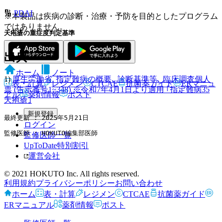
🔢
PDAI
※本製品は疾病の診断・治療・予防を目的としたプログラム
ではありません。
天疱瘡の重症度判定基準
出
典
ホーム
ノート
1)
厚生労働省. 指定難病の概要､ 診断基準等､ 臨床調査個人
表・計算
レジメン
CTCAE
抗菌薬ガイド
ERマニュ
票 (告示番号1~348) ※令和7年4月1日より適用 ｢指定難病35
アル
薬剤情報
ポスト
天疱瘡｣
新規登録
最終更新 : 2025年5月21日
ログイン
監修医師 : HOKUTO編集部医師
監修医師一覧
UpToDate特別割引
運営会社
© 2021 HOKUTO Inc. All rights reserved.
利用規約
プライバシーポリシー
お問い合わせ
ホーム
表・計算
レジメン
CTCAE
抗菌薬ガイド
ERマニュアル
薬剤情報
ポスト