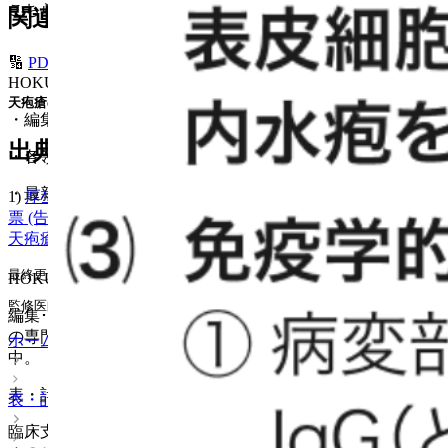
こちらの記事の監修医師
関連コンテンツ
🔢
PDAI
HOKUTO編集部
天疱瘡の重症度判定基準
・
編集･作図：編集部､ 監修：所属専門医師
出
典
・
各領域の第一線の専門医が複数在籍
・
最新トピックに関する独自記事を配信中
1)
厚生労働省. 指定難病の概要､ 診断基準等､ 臨床調査個人
票 (告示番号1~348) ※令和7年4月1日より適用 ｢指定難病35
天疱瘡｣
最終更新 : 2025年5月21日
HOKUTO編集部
監修医師 : HOKUTO編集部医師
編集･作図：編集部､ 監修：所属専門医師。各領域の第一線
の専門医が複数在籍。最新トピックに関する独自記事を配信
ホーム
中。
表・計算
表・計算
臨床支援アプリHOKUTOでご利用いただける医療計算ツー