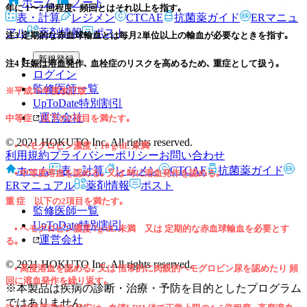
ホーム
ノート
年に 1〜2 回程度､ 頻回とはそれ以上を指す｡
表・計算
レジメン
CTCAE
抗菌薬ガイド
ERマニュ
アル
薬剤情報
ポスト
注3 定期的な赤血球輸血とは毎月2単位以上の輸血が必要なときを指す｡
新規登録
注4 妊娠は溶血発作､ 血栓症のリスクを高めるため､ 重症として扱う｡
ログイン
監修医師一覧
※平成26年度改訂版：
UpToDate特別割引
運営会社
中等症
以下の2項目を満たす｡
© 2021 HOKUTO Inc. All rights reserved.
• ヘモグロビン濃度：10 g/dL 未満
利用規約
プライバシーポリシー
お問い合わせ
ホーム
表・計算
レジメン
CTCAE
抗菌薬ガイド
• 中等度溶血を認める｡ 又は 時に溶血発作を認める｡
ERマニュアル
薬剤情報
ポスト
重 症
以下の2項目を満たす｡
監修医師一覧
UpToDate特別割引
• ヘモグロビン濃度 7g/dL 未満 又は 定期的な赤血球輸血を必要とす
運営会社
る｡
© 2021 HOKUTO Inc. All rights reserved.
• 高度溶血を認める｡ 又は 恒常的に肉眼的ヘモグロビン尿を認めたり 頻
回に溶血発作を繰り返す｡
※本製品は疾病の診断・治療・予防を目的としたプログラム
ではありません。