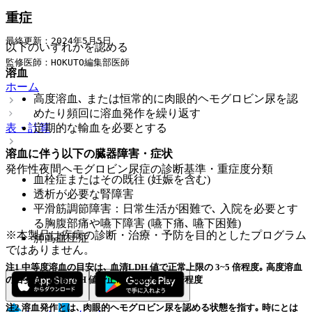
重症
最終更新：2024年5月5日 
以下のいずれかを認める
監修医師：HOKUTO編集部医師
溶血
ホーム
高度溶血､ または恒常的に肉眼的ヘモグロビン尿を認
めたり頻回に溶血発作を繰り返す
定期的な輸血を必要とする
表・計算
溶血に伴う以下の臓器障害・症状
発作性夜間ヘモグロビン尿症の診断基準・重症度分類
血栓症またはその既往 (妊娠を含む)
透析が必要な腎障害
平滑筋調節障害：日常生活が困難で､ 入院を必要とす
る胸腹部痛や嚥下障害 (嚥下痛､ 嚥下困難)
※本製品は疾病の診断・治療・予防を目的としたプログラム
肺高血圧症
ではありません。
注1 中等度溶血の目安は､ 血清LDH 値で正常上限の 3~5 倍程度｡ 高度溶血
の目安は､ 血清LDH 値で正常上限の 8~10 倍程度
注2 溶血発作とは､ 肉眼的ヘモグロビン尿を認める状態を指す｡ 時にとは