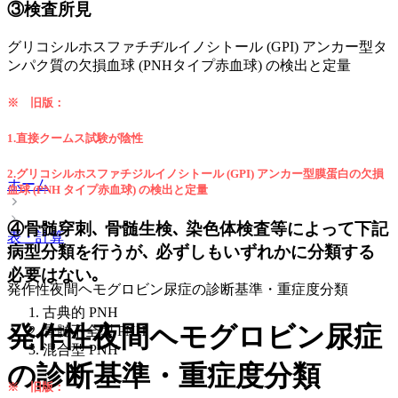
③検査所見
グリコシルホスファチヂルイノシトール (GPI) アンカー型タ
ンパク質の欠損血球 (PNHタイプ赤血球) の検出と定量
※ 旧版：
1.直接クームス試験が陰性
2.グリコシルホスファチジルイノシトール (GPI) アンカー型膜蛋白の欠損
ホーム
血球 (PNH タイプ赤血球) の検出と定量
④骨髄穿刺､ 骨髄生検､ 染色体検査等によって下記
表・計算
病型分類を行うが､ 必ずしもいずれかに分類する
必要はない｡
発作性夜間ヘモグロビン尿症の診断基準・重症度分類
古典的 PNH
発作性夜間ヘモグロビン尿症
骨髄不全型 PNH
混合型 PNH
の診断基準・重症度分類
※ 旧版：