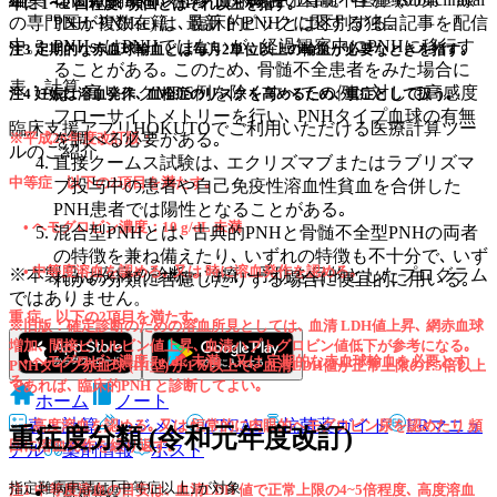
年に 1〜2 回程度､ 頻回とはそれ以上を指す｡
の専門医が複数在籍。最新トピックに関する独自記事を配信
PNH: PNHsc) は､ 臨床的PNHとは区別する｡
中。
PNHscはPNHではないが､ 経過観察中にPNHに移行す
注3 定期的な赤血球輸血とは毎月2単位以上の輸血が必要なときを指す｡
ることがある｡ このため､ 骨髄不全患者をみた場合に
表・計算
は､ 高リスクMDS例を除くすべての例に対して高感度
注4 妊娠は溶血発作､ 血栓症のリスクを高めるため､ 重症として扱う｡
フローサイトメトリーを行い､ PNHタイプ血球の有無
臨床支援アプリHOKUTOでご利用いただける医療計算ツー
を調べる必要がある｡
※平成26年度改訂版：
ルのご紹介
直接クームス試験は､ エクリズマブまたはラブリズマ
中等症
以下の2項目を満たす｡
ブ投与中の患者や自己免疫性溶血性貧血を合併した
PNH患者では陽性となることがある｡
• ヘモグロビン濃度：10 g/dL 未満
混合型PNHとは､ 古典的PNHと骨髄不全型PNHの両者
の特徴を兼ね備えたり､ いずれの特徴も不十分で､ いず
• 中等度溶血を認める｡ 又は 時に溶血発作を認める｡
※本製品は疾病の診断・治療・予防を目的としたプログラム
れかの分類に苦慮したりする場合に便宜的に用いる｡
ではありません。
重 症
以下の2項目を満たす｡
※旧版：確定診断のための溶血所見としては､ 血清 LDH値上昇､ 網赤血球
増加､ 間接ビリルビン値上昇､ 血清ハプトグロビン値低下が参考になる｡
• ヘモグロビン濃度 7g/dL 未満 又は 定期的な赤血球輸血を必要とす
PNHタイプ赤血球 (III型) が1％以上で､ 血清LDH値が正常上限の1.5倍以上
る｡
であれば､ 臨床的PNH と診断してよい｡
ホーム
ノート
表・計算
レジメン
CTCAE
抗菌薬ガイド
ERマニュ
• 高度溶血を認める｡ 又は 恒常的に肉眼的ヘモグロビン尿を認めたり 頻
重症度分類 (令和元年度改訂)
回に溶血発作を繰り返す｡
アル
薬剤情報
ポスト
指定難病申請は｢中等症以上｣が対象
注1 中等度溶血の目安は､ 血清LDH 値で正常上限の4~5倍程度､ 高度溶血
新規登録