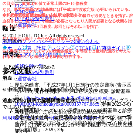
の目安は､ 血清LDH 値で正常上限の8~10 倍程度
ログイン
なお､ 厚生労働省の申請基準には｢平成26年度改定版｣が用いられている｡
監修医師一覧
令和元年度改訂版との違いを注釈で表記する｡
注2 定期的な赤血球輸血とは毎月2単位以上の輸血が必要なときを指す｡ 溶
UpToDate特別割引
血発作とは､ 発作により輸血が必要となったり入院が必要となる状態を指
運営会社
す｡ 時にとは年に1~2回程度､ 頻回とはそれ以上を指す｡
軽 症
© 2021 HOKUTO Inc. All rights reserved.
注3 血栓症は既往・合併があれば重症とする｡
下記以外
利用規約
プライバシーポリシー
お問い合わせ
ホーム
表・計算
レジメン
CTCAE
抗菌薬ガイド
注4 重症ではエクリズマブの積極的適応､ 中等症では相対的適応と考えら
中等症
ERマニュアル
薬剤情報
ポスト
れるが､ 軽症にも適応となる症例が存在する｡
監修医師一覧
以下のいずれかを認める
参考文献
UpToDate特別割引
溶血
運営会社
厚生労働省. 「平成27年1月1日施行の指定難病 (告示番
・中等度溶血､ または時に溶血発作を認める
© 2021 HOKUTO Inc. All rights reserved.
号1~110) 発作性夜間ヘモグロビン尿症 概要･診断基準
等」
https://www.mhlw.go.jp/file/06-Seisakujouhou-
※本製品は疾病の診断・治療・予防を目的としたプログラム
溶血に伴う以下の臓器障害・症状
10900000-Kenkoukyoku/0000157767.docx
(参照2023-3-6)
ではありません。
発作性夜間ヘモグロビン尿症 (PNH) の診断基準と診療
急性腎障害､ または慢性腎障害のstageの進行
の参照ガイド改訂版作成のためのワーキンググループ.
利用規約
プライバシーポリシー
お問い合わせ
平滑筋調節障害：胸腹部痛や嚥下障害 (嚥下痛､ 嚥下困
「発作性夜間ヘモグロビン尿症診療の参照ガイド 令和
難) などはあるが日常生活が可能な程度､ または男性機
1 年改訂版」. 2020, 39p
能不全