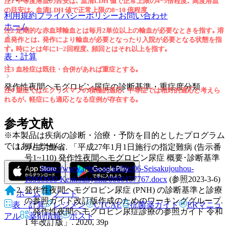
注1 中等度溶血の目安は､ 血清LDH 値で正常上限の4~5倍程度､ 高度溶血
の目安は､ 血清LDH 値で正常上限の8~10 倍程度
利用規約
プライバシーポリシー
お問い合わせ
ホーム
注2 定期的な赤血球輸血とは毎月2単位以上の輸血が必要なときを指す｡ 溶
血発作とは､ 発作により輸血が必要となったり入院が必要となる状態を指
す｡ 時にとは年に1~2回程度､ 頻回とはそれ以上を指す｡
表・計算
注3 血栓症は既往・合併があれば重症とする｡
発作性夜間ヘモグロビン尿症の診断基準・重症度分類
注4 重症ではエクリズマブの積極的適応､ 中等症では相対的適応と考えら
れるが､ 軽症にも適応となる症例が存在する｡
参考文献
※本製品は疾病の診断・治療・予防を目的としたプログラム
ではありません。
厚生労働省. 「平成27年1月1日施行の指定難病 (告示番
号1~110) 発作性夜間ヘモグロビン尿症 概要･診断基準
等」
https://www.mhlw.go.jp/file/06-Seisakujouhou-
10900000-Kenkoukyoku/0000157767.docx
(参照2023-3-6)
発作性夜間ヘモグロビン尿症 (PNH) の診断基準と診療
ホーム
ノート
の参照ガイド改訂版作成のためのワーキンググループ.
表・計算
レジメン
CTCAE
抗菌薬ガイド
ERマニュ
「発作性夜間ヘモグロビン尿症診療の参照ガイド 令和
アル
薬剤情報
ポスト
1 年改訂版」. 2020, 39p