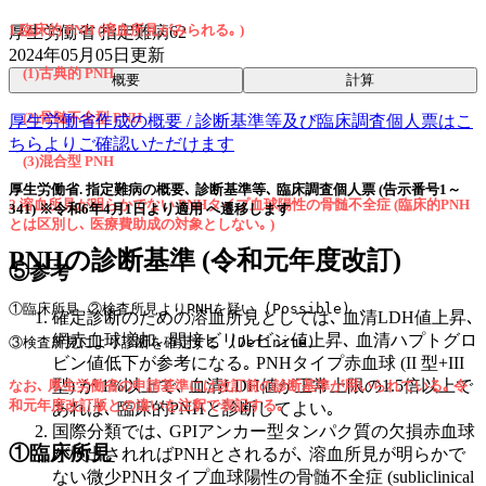
1.臨床的 PNH (溶血所見がみられる｡ )
厚生労働省 指定難病62
2024年05月05日
更新
(1)古典的 PNH
概要
計算
(2)骨髄不全型 PNH
厚生労働省作成の概要 / 診断基準等及び臨床調査個人票はこ
ちらよりご確認いただけます
(3)混合型 PNH
厚生労働省. 指定難病の概要､ 診断基準等､ 臨床調査個人票 (告示番号1～
2.溶血所見が明らかでない PNHタイプ血球陽性の骨髄不全症 (臨床的PNH
341) ※令和6年4月1日より適用 へ遷移します
とは区別し､ 医療費助成の対象としない｡ )
PNHの診断基準 (令和元年度改訂)
⑤参考
①臨床所見 ②検査所見よりPNHを疑い (Possible) ､ 
確定診断のための溶血所見としては､ 血清LDH値上昇､
網赤血球増加､ 間接ビリルビン値上昇､ 血清ハプトグロ
③検査所見により診断を確定する (Definite) 
ビン値低下が参考になる｡ PNHタイプ赤血球 (II 型+III
型) が 1%以上で､ 血清LDH値が正常上限の1.5倍以上で
なお､ 厚生労働省の申請基準には改訂前の診断基準が用いられている｡ 令
和元年度改訂版との違いを注釈で表記する｡
あれば､ 臨床的PNHと診断してよい｡
国際分類では､ GPIアンカー型タンパク質の欠損赤血球
①臨床所見
が検出されればPNHとされるが､ 溶血所見が明らかで
ない微少PNHタイプ血球陽性の骨髄不全症 (subliclinical