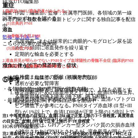
HOKUTO編集部
重症
1.臨床的 PNH (溶血所見がみられる｡ )
編集･作図：編集部､ 監修：所属専門医師。各領域の第一線
以下のいずれかを認める
の専門医が複数在籍。最新トピックに関する独自記事を配信
(1)古典的 PNH
中。
溶血
(2)骨髄不全型 PNH
監修･協力医一覧
高度溶血､ または恒常的に肉眼的ヘモグロビン尿を認
こちらの記事の監修医師
めたり頻回に溶血発作を繰り返す
(3)混合型 PNH
定期的な輸血を必要とする
2.溶血所見が明らかでない PNHタイプ血球陽性の骨髄不全症 (臨床的PNH
溶血に伴う以下の臓器障害・症状
HOKUTO編集部
とは区別し､ 医療費助成の対象としない｡ )
血栓症またはその既往 (妊娠を含む)
・
編集･作図：編集部､ 監修：所属専門医師
⑤参考
透析が必要な腎障害
・
各領域の第一線の専門医が複数在籍
平滑筋調節障害：日常生活が困難で､ 入院を必要とす
確定診断のための溶血所見としては､ 血清LDH値上昇､
る胸腹部痛や嚥下障害 (嚥下痛､ 嚥下困難)
網赤血球増加､ 間接ビリルビン値上昇､ 血清ハプトグロ
・
最新トピックに関する独自記事を配信中
肺高血圧症
ビン値低下が参考になる｡ PNHタイプ赤血球 (II 型+III
型) が 1%以上で､ 血清LDH値が正常上限の1.5倍以上で
注1 中等度溶血の目安は､ 血清LDH 値で正常上限の 3~5 倍程度｡ 高度溶血
あれば､ 臨床的PNHと診断してよい｡
の目安は､ 血清LDH 値で正常上限の 8~10 倍程度
国際分類では､ GPIアンカー型タンパク質の欠損赤血球
HOKUTO編集部
が検出されればPNHとされるが､ 溶血所見が明らかで
注2 溶血発作とは､ 肉眼的ヘモグロビン尿を認める状態を指す｡ 時にとは
編集･作図：編集部､ 監修：所属専門医師。各領域の第一線
ない微少PNHタイプ血球陽性の骨髄不全症 (subliclinical