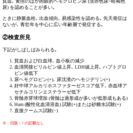
貧血､ 黄疸のほか肉眼的ヘモグロビン尿 (淡赤色尿~暗褐色
尿) を認めることが多い｡
ときに静脈血栓､ 出血傾向､ 易感染性を認める｡ 先天発症は
ないが､ 青壮年を中心に広い年齢層で発症する｡
②検査所見
下記がしばしばみられる｡
貧血および白血球､ 血小板の減少
血清間接ビリルビン値上昇､ LDH値上昇､ ハプトグロ
ビン値低下
尿ヘモグロビン(+)､ 尿沈渣のヘモジデリン(+)
好中球アルカリホスファターゼスコア低下､ 赤血球ア
セチルコリンエステラーゼ低下
骨髄赤芽球増加 (骨髄は過形成が多いが低形成もある)
Ham (酸性化血清溶血) 試験(+)または砂糖水試験(+)
直接クームス試験(−)
※ 旧版：7.の記載なし