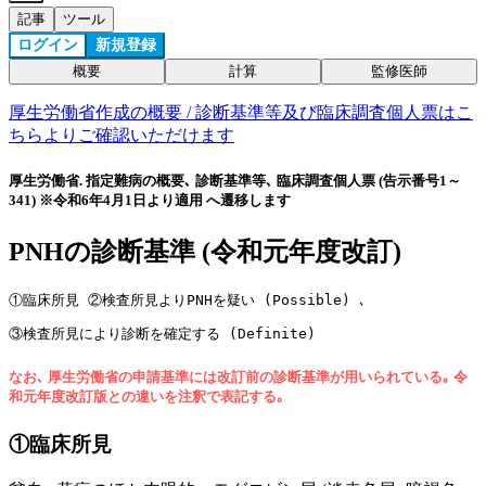
記事
ツール
ログイン
新規登録
概要
計算
監修医師
厚生労働省作成の概要 / 診断基準等及び臨床調査個人票はこ
ちらよりご確認いただけます
厚生労働省. 指定難病の概要､ 診断基準等､ 臨床調査個人票 (告示番号1～
341) ※令和6年4月1日より適用 へ遷移します
PNHの診断基準 (令和元年度改訂)
①臨床所見 ②検査所見よりPNHを疑い (Possible) ､ 
③検査所見により診断を確定する (Definite) 
なお､ 厚生労働省の申請基準には改訂前の診断基準が用いられている｡ 令
和元年度改訂版との違いを注釈で表記する｡
①臨床所見