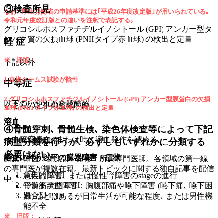
③検査所見
なお､ 厚生労働省の申請基準には｢平成26年度改定版｣が用いられている｡
令和元年度改訂版との違いを注釈で表記する｡
グリコシルホスファチヂルイノシトール (GPI) アンカー型タ
ンパク質の欠損血球 (PNHタイプ赤血球) の検出と定量
軽 症
※ 旧版：
下記以外
1.直接クームス試験が陰性
中等症
2.グリコシルホスファチジルイノシトール (GPI) アンカー型膜蛋白の欠損
以下のいずれかを認める
こちらの記事の監修医師
血球 (PNH タイプ赤血球) の検出と定量
溶血
④骨髄穿刺､ 骨髄生検､ 染色体検査等によって下記
・中等度溶血､ または時に溶血発作を認める
HOKUTO編集部
病型分類を行うが､ 必ずしもいずれかに分類する
必要はない｡
溶血に伴う以下の臓器障害・症状
編集･作図：編集部､ 監修：所属専門医師。各領域の第一線
の専門医が複数在籍。最新トピックに関する独自記事を配信
古典的 PNH
急性腎障害､ または慢性腎障害のstageの進行
中。
骨髄不全型 PNH
平滑筋調節障害：胸腹部痛や嚥下障害 (嚥下痛､ 嚥下困
混合型 PNH
難) などはあるが日常生活が可能な程度､ または男性機
能不全
※ 旧版：