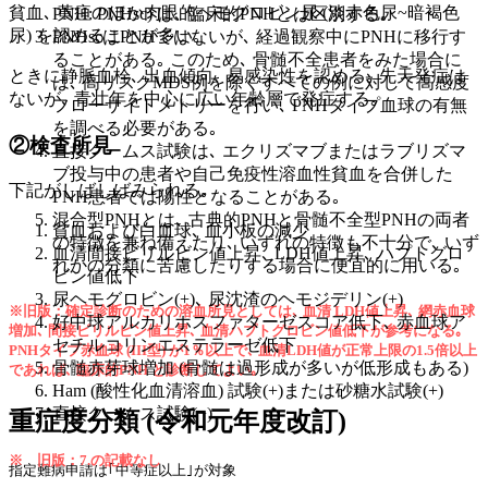
貧血､ 黄疸のほか肉眼的ヘモグロビン尿 (淡赤色尿~暗褐色
PNH: PNHsc) は､ 臨床的PNHとは区別する｡
尿) を認めることが多い｡
PNHscはPNHではないが､ 経過観察中にPNHに移行す
ることがある｡ このため､ 骨髄不全患者をみた場合に
ときに静脈血栓､ 出血傾向､ 易感染性を認める｡ 先天発症は
は､ 高リスクMDS例を除くすべての例に対して高感度
ないが､ 青壮年を中心に広い年齢層で発症する｡
フローサイトメトリーを行い､ PNHタイプ血球の有無
を調べる必要がある｡
②検査所見
直接クームス試験は､ エクリズマブまたはラブリズマ
ブ投与中の患者や自己免疫性溶血性貧血を合併した
下記がしばしばみられる｡
PNH患者では陽性となることがある｡
混合型PNHとは､ 古典的PNHと骨髄不全型PNHの両者
貧血および白血球､ 血小板の減少
の特徴を兼ね備えたり､ いずれの特徴も不十分で､ いず
血清間接ビリルビン値上昇､ LDH値上昇､ ハプトグロ
れかの分類に苦慮したりする場合に便宜的に用いる｡
ビン値低下
尿ヘモグロビン(+)､ 尿沈渣のヘモジデリン(+)
※旧版：確定診断のための溶血所見としては､ 血清 LDH値上昇､ 網赤血球
好中球アルカリホスファターゼスコア低下､ 赤血球ア
増加､ 間接ビリルビン値上昇､ 血清ハプトグロビン値低下が参考になる｡
セチルコリンエステラーゼ低下
PNHタイプ赤血球 (III型) が1％以上で､ 血清LDH値が正常上限の1.5倍以上
骨髄赤芽球増加 (骨髄は過形成が多いが低形成もある)
であれば､ 臨床的PNH と診断してよい｡
Ham (酸性化血清溶血) 試験(+)または砂糖水試験(+)
直接クームス試験(−)
重症度分類 (令和元年度改訂)
※ 旧版：7.の記載なし
指定難病申請は｢中等症以上｣が対象