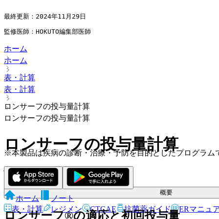
最終更新：2024年11月29日
監修医師：HOKUTO編集部医師
ホーム
ホーム
表・計算
表・計算
ロンサーフの投与量計算
ロンサーフの投与量計算
ロンサーフの投与量計算
※本製品は疾病の診断・治療・予防を目的としたプログラム
体表面積による初回基準量の計算
2024年11月29日
更新
概要
ホーム
ノート
表・計算
レジメン
CTCAE
抗菌薬ガイド
ERマニュ
ロンサーフ®︎
の適応と初回投与量