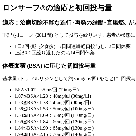
ロンサーフ®︎
の適応と初回投与量
適応：治癒切除不能な進行･再発の結腸･直腸癌､ 
下記を1コース (28日間) として投与を繰り返す｡ 患者の状
1日2回 (朝･夕食後)､ 5日間連続経口投与し､ 2日間休薬
上記を2回繰り返したのち14日間休薬
体表面積 (BSA) に応じた初回投与量
基準量 (トリフルリジンとして約35mg/m²/回) をもとに1回
BSA<1.07：35mg/回 (70mg/日)
1.07≦BSA<1.23：40mg/回 (80mg/日)
1.23≦BSA<1.38：45mg/回 (90mg/日)
1.38≦BSA<1.53：50mg/回 (100mg/日)
1.53≦BSA<1.69：55mg/回 (110mg/日)
1.69≦BSA<1.84：60mg/回 (120mg/日)
1.84≦BSA<1.99：65mg/回 (130mg/日)
1.99≦BSA<2.15：70mg/回 (140mg/日)