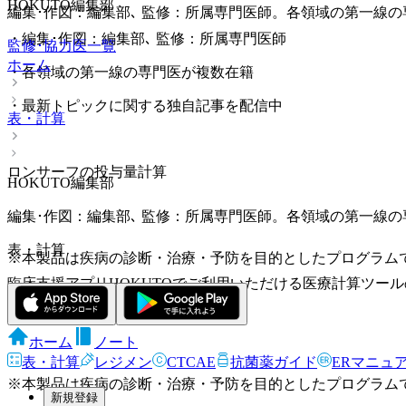
HOKUTO編集部
編集･作図：編集部､ 監修：所属専門医師。各領域の第一線
・
編集･作図：編集部､ 監修：所属専門医師
監修･協力医一覧
ホーム
・
各領域の第一線の専門医が複数在籍
・
最新トピックに関する独自記事を配信中
表・計算
ロンサーフの投与量計算
HOKUTO編集部
編集･作図：編集部､ 監修：所属専門医師。各領域の第一線
表・計算
※本製品は疾病の診断・治療・予防を目的としたプログラム
臨床支援アプリHOKUTOでご利用いただける医療計算ツー
ホーム
ノート
表・計算
レジメン
CTCAE
抗菌薬ガイド
ERマニュ
※本製品は疾病の診断・治療・予防を目的としたプログラム
新規登録