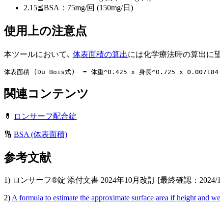
2.15≦BSA：75mg/回 (150mg/日)
使用上の注意点
本ツールにおいて､
体表面積の算出
には化学療法時の算出に望ま
体表面積 (Du Bois式)  = 体重^0.425 x 身長^0.725 x 0.007184
関連コンテンツ
💊
ロンサーフ配合錠
🔢
BSA (体表面積)
参考文献
1) ロンサーフ®︎錠 添付文書 2024年10月改訂 [最終確認：2024/11
2)
A formula to estimate the approximate surface area if height and