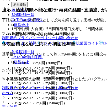
新規登録
適応：治癒切除不能な進行･再発の結腸･直腸癌､ 
ログイン
監修医師一覧
UpToDate特別割引
下記を1コース (28日間) として投与を繰り返す｡ 患者の状
運営会社
1日2回 (朝･夕食後)､ 5日間連続経口投与し､ 2日間休薬
© 2021 HOKUTO Inc. All rights reserved.
上記を2回繰り返したのち14日間休薬
利用規約
プライバシーポリシー
お問い合わせ
ホーム
表・計算
レジメン
CTCAE
抗菌薬ガイド
E
体表面積 (BSA) に応じた初回投与量
監修医師一覧
基準量 (トリフルリジンとして約35mg/m²/回) をもとに1回
UpToDate特別割引
運営会社
BSA<1.07：35mg/回 (70mg/日)
1.07≦BSA<1.23：40mg/回 (80mg/日)
© 2021 HOKUTO Inc. All rights reserved.
1.23≦BSA<1.38：45mg/回 (90mg/日)
1.38≦BSA<1.53：50mg/回 (100mg/日)
※本製品は疾病の診断・治療・予防を目的としたプログラム
1.53≦BSA<1.69：55mg/回 (110mg/日)
利用規約
プライバシーポリシー
お問い合わせ
1.69≦BSA<1.84：60mg/回 (120mg/日)
ホーム
1.84≦BSA<1.99：65mg/回 (130mg/日)
1.99≦BSA<2.15：70mg/回 (140mg/日)
2.15≦BSA：75mg/回 (150mg/日)
表・計算