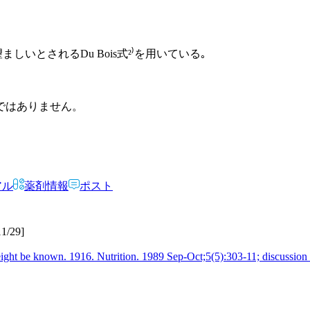
しいとされるDu Bois式²⁾を用いている｡
ではありません。
アル
薬剤情報
ポスト
/29]
 weight be known. 1916. Nutrition. 1989 Sep-Oct;5(5):303-11; discussi