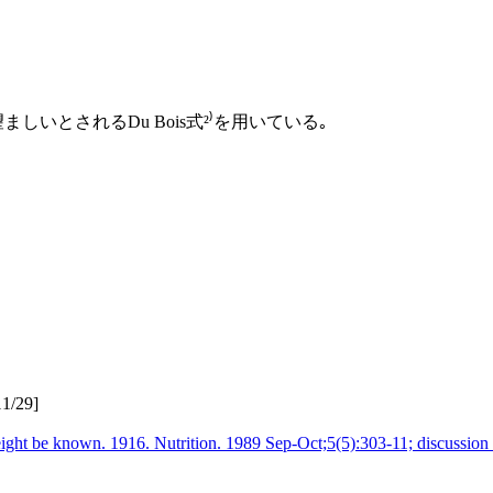
しいとされるDu Bois式²⁾を用いている｡
/29]
 weight be known. 1916. Nutrition. 1989 Sep-Oct;5(5):303-11; discussi