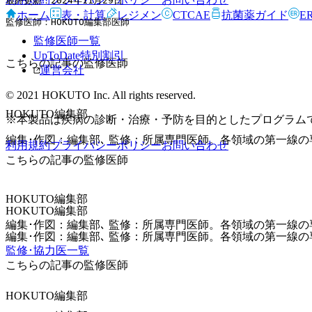
最終更新：2024年11月29日
ホーム
表・計算
レジメン
CTCAE
抗菌薬ガイド
E
監修医師：HOKUTO編集部医師
監修医師一覧
UpToDate特別割引
こちらの記事の監修医師
運営会社
© 2021 HOKUTO Inc. All rights reserved.
HOKUTO編集部
※本製品は疾病の診断・治療・予防を目的としたプログラム
編集･作図：編集部､ 監修：所属専門医師。各領域の第一線
利用規約
プライバシーポリシー
お問い合わせ
こちらの記事の監修医師
HOKUTO編集部
HOKUTO編集部
編集･作図：編集部､ 監修：所属専門医師。各領域の第一線
編集･作図：編集部､ 監修：所属専門医師。各領域の第一線
監修･協力医一覧
こちらの記事の監修医師
HOKUTO編集部