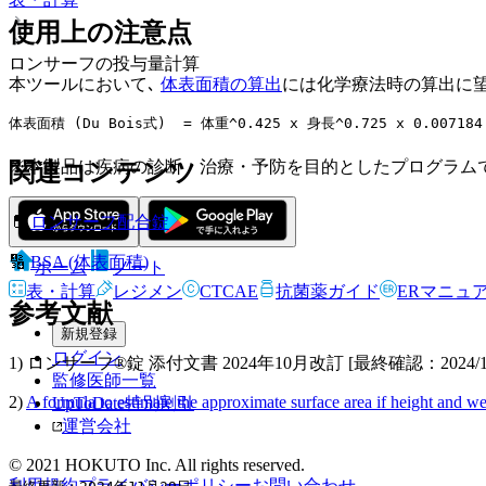
使用上の注意点
ロンサーフの投与量計算
本ツールにおいて､
体表面積の算出
には化学療法時の算出に望ま
体表面積 (Du Bois式)  = 体重^0.425 x 身長^0.725 x 0.007184
※本製品は疾病の診断・治療・予防を目的としたプログラム
関連コンテンツ
💊
ロンサーフ配合錠
🔢
BSA (体表面積)
ホーム
ノート
表・計算
レジメン
CTCAE
抗菌薬ガイド
ERマニュ
参考文献
新規登録
ログイン
1) ロンサーフ®︎錠 添付文書 2024年10月改訂 [最終確認：2024/11
監修医師一覧
2)
A formula to estimate the approximate surface area if height and
UpToDate特別割引
運営会社
© 2021 HOKUTO Inc. All rights reserved.
利用規約
プライバシーポリシー
お問い合わせ