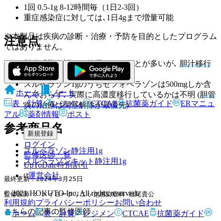
1回 0.5-1g 8-12時間毎（1日2-3回）
重症感染症に対しては､1日4gまで増量可能
※本製品は疾病の診断・治療・予防を目的としたプログラム
注意点
ではありません。
胆道感染に対して使用されることが多いが､
胆汁移行
性はABPC/SBTも良好
.
スルペラゾン1gのうちセフォペラゾンは500mgしか含
ホーム
ノート
んでおらず､ 実際に高濃度移行しているかは不明 (
胆管
表・計算
レジメン
CTCAE
抗菌薬ガイド
ERマニュ
炎の治療は閉塞解除が最優先
).
アル
薬剤情報
ポスト
参考商品名
新規登録
ログイン
スルペラゾン静注用1g
監修医師一覧
スルペラゾンキット静注用1g
UpToDate特別割引
運営会社
最終更新：2024年3月25日
© 2021 HOKUTO Inc. All rights reserved.
監修医師 : メイヨークリニック感染症科 松尾貴公
利用規約
プライバシーポリシー
お問い合わせ
こちらの記事の監修医師
ホーム
表・計算
レジメン
CTCAE
抗菌薬ガイド