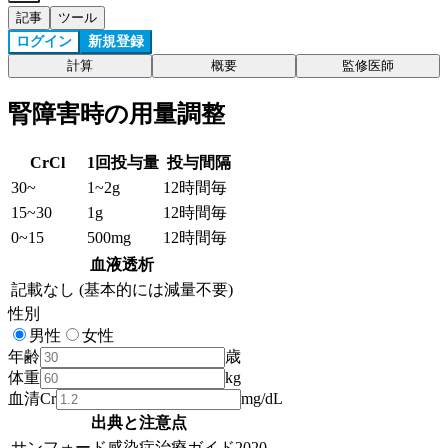
記事
ツール
ログイン
新規登録
計算
概要
監修医師
腎障害時の用量調整
CrCl
1回投与量
投与間隔
30
~
1~2g
12時間毎
15
~
30
1g
12時間毎
0
~
15
500mg
12時間毎
血液透析
記載なし (基本的には減量不要)
性別
男性
女性
年齢
歳
体重
kg
血清Cr
mg/dL
出典と注意点
サンフォード感染症治療ガイド2020