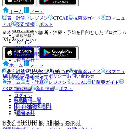
せてご確認下さい。
ホーム
ノート
表・計算
レジメン
CTCAE
抗菌薬ガイド
ERマニュ
アル
薬剤情報
ポスト
※本製品は疾病の診断・治療・予防を目的としたプログラム
新規登録
ではありません。
ログイン
監修医師一覧
UpToDate特別割引
運営会社
ホーム
ノート
© 2021 HOKUTO Inc. All rights reserved.
表・計算
レジメン
CTCAE
抗菌薬ガイド
ERマニュ
利用規約
プライバシーポリシー
お問い合わせ
アル
薬剤情報
ポスト
ホーム
表・計算
レジメン
CTCAE
抗菌薬ガイド
ERマニュアル
薬剤情報
ポスト
新規登録
ログイン
監修医師一覧
監修医師一覧
UpToDate特別割引
UpToDate特別割引
運営会社
運営会社
© 2021 HOKUTO Inc. All rights reserved.
© 2021 HOKUTO Inc. All rights reserved.