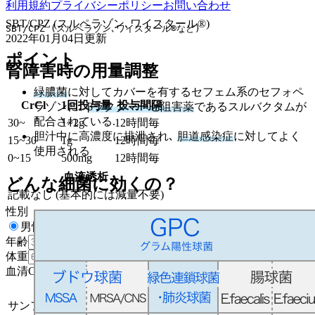
利用規約
プライバシーポリシー
お問い合わせ
SBT/CPZ (スルペラゾン､ワイスタール®)
SBT/CPZ (スルペラゾン､ワイスタール®など)
2022年01月04日
更新
ポイント
腎障害時の用量調整
緑膿菌
に対してカバーを有するセフェム系のセフォペ
CrCl
1回投与量
投与間隔
ラゾンに､
βラクタマーゼ阻害薬
であるスルバクタムが
配合されている.
30
~
1~2g
12時間毎
胆汁中に高濃度に排泄され､
胆道感染症
に対してよく
15
~
30
1g
12時間毎
使用される
0
~
15
500mg
12時間毎
血液透析
どんな細菌に効くの？
記載なし (基本的には減量不要)
性別
男性
女性
年齢
歳
体重
kg
血清Cr
mg/dL
出典と注意点
サンフォード感染症治療ガイド2020