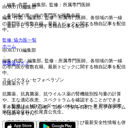
・
編集･作図：編集部､ 監修：所属専門医師
HOKUTO編集部
・
各領域の第一線の専門医が複数在籍
編集･作図：編集部､ 監修：所属専門医師。各領域の第一線
の専門医が複数在籍。最新トピックに関する独自記事を配信
・
最新トピックに関する独自記事を配信中
中。
監修･協力医一覧
ホーム
HOKUTO編集部
編集･作図：編集部､ 監修：所属専門医師。各領域の第一線
抗菌薬ガイド
の専門医が複数在籍。最新トピックに関する独自記事を配信
中。
スルバクタム･セフォペラゾン
抗菌薬ガイド
抗菌薬、抗真菌薬、抗ウイルス薬の腎機能別投与量の計算
や、主な適応疾患、スペクトラムを確認することができま
す。監修は、MDアンダーソンがんセンター 兼 聖路加国際
※本製品は疾病の診断・治療・予防を目的としたプログラム
病院感染症科の松尾貴公先生。
ではありません。
※薬剤選択時には、必ず添付文書および最新安全性情報も併