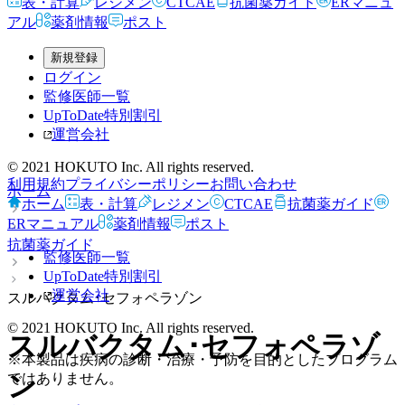
表・計算
レジメン
CTCAE
抗菌薬ガイド
ERマニュ
アル
薬剤情報
ポスト
新規登録
ログイン
監修医師一覧
UpToDate特別割引
運営会社
© 2021 HOKUTO Inc. All rights reserved.
利用規約
プライバシーポリシー
お問い合わせ
ホーム
ホーム
表・計算
レジメン
CTCAE
抗菌薬ガイド
ERマニュアル
薬剤情報
ポスト
抗菌薬ガイド
監修医師一覧
UpToDate特別割引
運営会社
スルバクタム･セフォペラゾン
© 2021 HOKUTO Inc. All rights reserved.
スルバクタム･セフォペラゾ
※本製品は疾病の診断・治療・予防を目的としたプログラム
ン
ではありません。