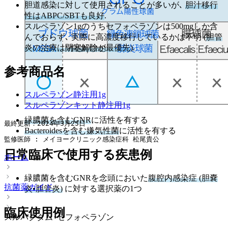
胆道感染に対して使用されることが多いが､
胆汁移行
性はABPC/SBTも良好
.
スルペラゾン1gのうちセフォペラゾンは500mgしか含
んでおらず､ 実際に高濃度移行しているかは不明 (
胆管
炎の治療は閉塞解除が最優先
).
参考商品名
スルペラゾン静注用1g
スルペラゾンキット静注用1g
緑膿菌を含むGNR
に活性を有する
最終更新：2024年3月25日
Bacteroidesを含む嫌気性菌
に活性を有する
監修医師 : メイヨークリニック感染症科 松尾貴公
日常臨床で使用する疾患例
ホーム
緑膿菌を含むGNRを念頭においた
腹腔内感染症 (胆嚢
抗菌薬ガイド
炎•胆管炎)
に対する選択薬の1つ
臨床使用例
スルバクタム･セフォペラゾン