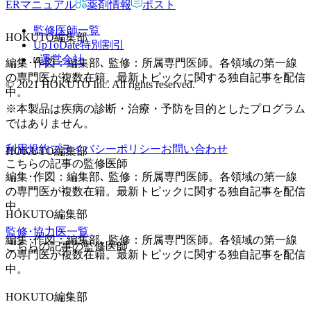
ERマニュアル
薬剤情報
ポスト
監修医師一覧
HOKUTO編集部
UpToDate特別割引
運営会社
編集･作図：編集部､ 監修：所属専門医師。各領域の第一線
の専門医が複数在籍。最新トピックに関する独自記事を配信
© 2021 HOKUTO Inc. All rights reserved.
中。
※本製品は疾病の診断・治療・予防を目的としたプログラム
ではありません。
利用規約
プライバシーポリシー
お問い合わせ
HOKUTO編集部
こちらの記事の監修医師
編集･作図：編集部､ 監修：所属専門医師。各領域の第一線
の専門医が複数在籍。最新トピックに関する独自記事を配信
中。
HOKUTO編集部
監修･協力医一覧
編集･作図：編集部､ 監修：所属専門医師。各領域の第一線
こちらの記事の監修医師
の専門医が複数在籍。最新トピックに関する独自記事を配信
中。
HOKUTO編集部