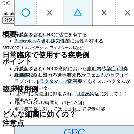
CrCl
--
ml/min
計算する
概要
緑膿菌を含むGNR
に活性を有する
Bacteroidesを含む嫌気性菌
に活性を有する
SBT/CPZ (スルペラゾン､ワイスタール®など)
日常臨床で使用する疾患例
ポイント
緑膿菌を含むGNRを念頭においた
腹腔内感染症 (胆嚢
緑膿菌
に対してカバーを有するセフェム系のセフォペ
炎•胆管炎)
に対する選択薬の1つ
ラゾンに､
βラクタマーゼ阻害薬
であるスルバクタムが
配合されている.
臨床使用例
胆汁中に高濃度に排泄され､
胆道感染症
に対してよく
使用される
1回 0.5-1g 8-12時間毎（1日2-3回）
重症感染症に対しては､1日4gまで増量可能
どんな細菌に効くの？
注意点