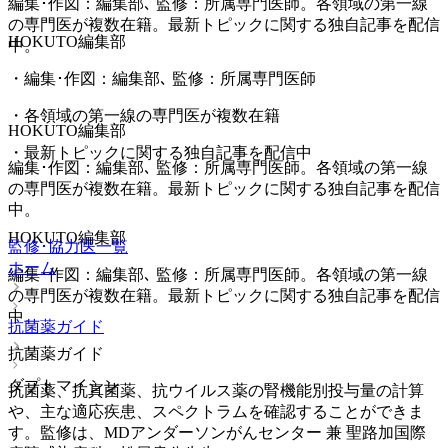
編集･作図：編集部､ 監修：所属専門医師。各領域の第一線
の専門医が複数在籍。最新トピックに関する独自記事を配信
HOKUTO編集部
中。
・
編集･作図：編集部､ 監修：所属専門医師
・
各領域の第一線の専門医が複数在籍
HOKUTO編集部
・
最新トピックに関する独自記事を配信中
編集･作図：編集部､ 監修：所属専門医師。各領域の第一線
の専門医が複数在籍。最新トピックに関する独自記事を配信
中。
HOKUTO編集部
監修･協力医一覧
ホーム
編集･作図：編集部､ 監修：所属専門医師。各領域の第一線
の専門医が複数在籍。最新トピックに関する独自記事を配信
中。
抗菌薬ガイド
抗菌薬ガイド
ダプトマイシン
抗菌薬、抗真菌薬、抗ウイルス薬の腎機能別投与量の計算
や、主な適応疾患、スペクトラムを確認することができま
す。監修は、MDアンダーソンがんセンター 兼 聖路加国際