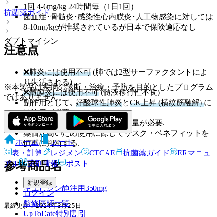
1回 4-6mg/kg 24時間毎（1日1回）
抗菌薬ガイド
菌血症･骨髄炎･感染性心内膜炎･人工物感染に対しては
8-10mg/kgが推奨されているが日本で保険適応なし
ダプトマイシン
注意点
❌肺炎には使用不可
(肺では2型サーファクタントによ
り失活される)
※本製品は疾病の診断・治療・予防を目的としたプログラム
❌髄膜炎には使用不可
(髄液移行性不良)
ではありません。
副作用として､
好酸球性肺炎
と
CK上昇 (横紋筋融解)
に
は注意が必要.
CCr<30ml/minで48時間ごとに減量が必要.
薬価が高いため使用に際してリスク・ベネフィットを
ホーム
ノート
慎重に判断する.
表・計算
レジメン
CTCAE
抗菌薬ガイド
ERマニュ
アル
薬剤情報
ポスト
参考商品名
新規登録
キュビシン静注用350mg
ログイン
監修医師一覧
最終更新：2024年3月25日
UpToDate特別割引