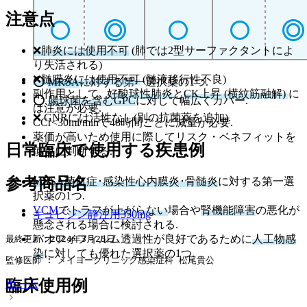
注意点
❌肺炎には使用不可
(肺では2型サーファクタントによ
り失活される)
❌髄膜炎には使用不可
(髄液移行性不良)
⭕
MRSA
に対する第一選択薬の1つ.
副作用として､
好酸球性肺炎
と
CK上昇 (横紋筋融解)
に
⭕
腸球菌を含むGPC
に対して幅広くカバー.
は注意が必要.
❌ GNRには活性なし(別の抗菌薬を追加).
CCr<30ml/minで48時間ごとに減量が必要.
薬価が高いため使用に際してリスク・ベネフィットを
日常臨床で使用する疾患例
慎重に判断する.
参考商品名
MRSA菌血症･感染性心内膜炎･骨髄炎
に対する第一選
択薬の1つ.
VCM
で
トラフが上がらない
場合や
腎機能障害
の悪化が
キュビシン静注用350mg
懸念される場合に検討される.
バオフォフィルム透過性が良好であるために
人工物感
最終更新：2024年3月25日
染
に対しても優れた選択薬の1つ.
監修医師 : メイヨークリニック感染症科 松尾貴公
臨床使用例
ホーム