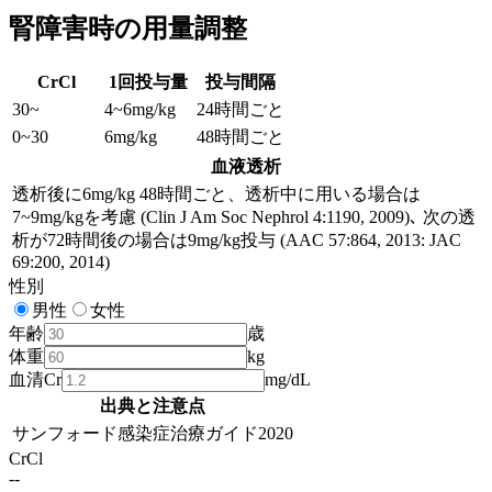
腎障害時の用量調整
CrCl
1回投与量
投与間隔
30
~
4~6mg/kg
24時間ごと
0
~
30
6mg/kg
48時間ごと
血液透析
透析後に6mg/kg 48時間ごと、透析中に用いる場合は
7~9mg/kgを考慮 (Clin J Am Soc Nephrol 4:1190, 2009)､ 次の透
析が72時間後の場合は9mg/kg投与 (AAC 57:864, 2013: JAC
69:200, 2014)
性別
男性
女性
年齢
歳
体重
kg
血清Cr
mg/dL
出典と注意点
サンフォード感染症治療ガイド2020
CrCl
--