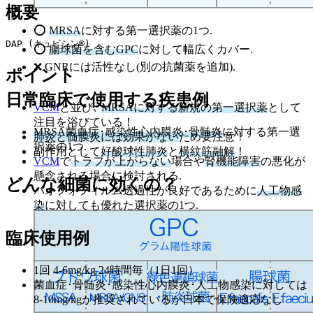
概要
⭕
MRSA
に対する第一選択薬の1つ.
DAP (キュビシン®)
⭕
腸球菌を含むGPC
に対して幅広くカバー.
❌ GNRには活性なし(別の抗菌薬を追加).
ポイント
日常臨床で使用する疾患例
VCM
と並び､
MRSAに対する新規の第一選択薬
として
注目を浴びている！
MRSA菌血症･感染性心内膜炎･骨髄炎
に対する第一選
肺炎と髄膜炎には効果がない
ため要注意！
択薬の1つ.
副作用として
好酸球性肺炎
と
横紋筋融解
！
VCM
で
トラフが上がらない
場合や
腎機能障害
の悪化が
懸念される場合に検討される.
どんな細菌に効くの？
バオフォフィルム透過性が良好であるために
人工物感
染
に対しても優れた選択薬の1つ.
臨床使用例
1回 4-6mg/kg 24時間毎（1日1回）
菌血症･骨髄炎･感染性心内膜炎･人工物感染に対しては
8-10mg/kgが推奨されているが日本で保険適応なし