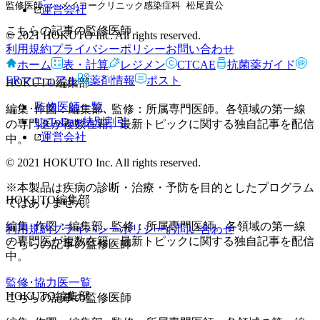
監修医師 : メイヨークリニック感染症科 松尾貴公
運営会社
こちらの記事の監修医師
© 2021 HOKUTO Inc. All rights reserved.
利用規約
プライバシーポリシー
お問い合わせ
ホーム
表・計算
レジメン
CTCAE
抗菌薬ガイド
ERマニュアル
薬剤情報
ポスト
HOKUTO編集部
監修医師一覧
編集･作図：編集部､ 監修：所属専門医師。各領域の第一線
UpToDate特別割引
の専門医が複数在籍。最新トピックに関する独自記事を配信
運営会社
中。
© 2021 HOKUTO Inc. All rights reserved.
※本製品は疾病の診断・治療・予防を目的としたプログラム
HOKUTO編集部
ではありません。
編集･作図：編集部､ 監修：所属専門医師。各領域の第一線
利用規約
プライバシーポリシー
お問い合わせ
の専門医が複数在籍。最新トピックに関する独自記事を配信
こちらの記事の監修医師
中。
監修･協力医一覧
HOKUTO編集部
こちらの記事の監修医師