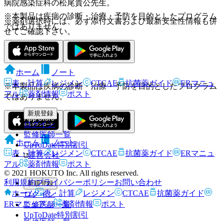
病院感染症科の松尾貴公先生。
※本製品は疾病の診断・治療・予防を目的としたプログラム
※薬剤選択時には、必ず添付文書および最新安全性情報も併
ではありません。
せてご確認下さい。
ホーム
ノート
表・計算
レジメン
CTCAE
抗菌薬ガイド
ERマニュ
※本製品は疾病の診断・治療・予防を目的としたプログラム
アル
薬剤情報
ポスト
ではありません。
新規登録
ログイン
監修医師一覧
ホーム
ノート
UpToDate特別割引
表・計算
レジメン
CTCAE
抗菌薬ガイド
ERマニュ
運営会社
アル
薬剤情報
ポスト
© 2021 HOKUTO Inc. All rights reserved.
利用規約
プライバシーポリシー
お問い合わせ
新規登録
ホーム
表・計算
レジメン
CTCAE
抗菌薬ガイド
ログイン
ERマニュアル
薬剤情報
ポスト
監修医師一覧
UpToDate特別割引