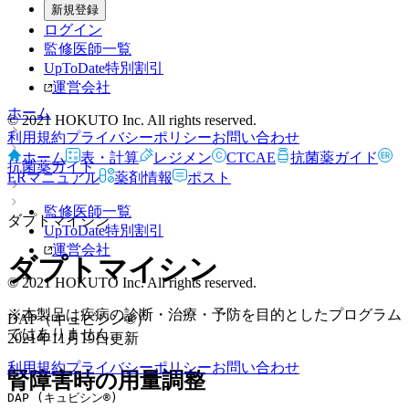
新規登録
ログイン
監修医師一覧
UpToDate特別割引
運営会社
ホーム
© 2021 HOKUTO Inc. All rights reserved.
利用規約
プライバシーポリシー
お問い合わせ
ホーム
表・計算
レジメン
CTCAE
抗菌薬ガイド
抗菌薬ガイド
ERマニュアル
薬剤情報
ポスト
監修医師一覧
ダプトマイシン
UpToDate特別割引
運営会社
ダプトマイシン
© 2021 HOKUTO Inc. All rights reserved.
※本製品は疾病の診断・治療・予防を目的としたプログラム
DAP（キュビシン®）
ではありません。
2021年11月19日
更新
利用規約
プライバシーポリシー
お問い合わせ
腎障害時の用量調整
DAP (キュビシン®)