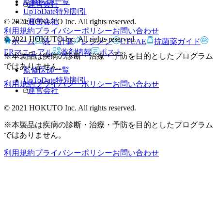
監修医師一覧
運営会社
UpToDate特別割引
© 2021 HOKUTO Inc. All rights reserved.
運営会社
利用規約
プライバシーポリシー
お問い合わせ
© 2021 HOKUTO Inc. All rights reserved.
ホーム
表・計算
レジメン
CTCAE
抗菌薬ガイド
ERマニュアル
薬剤情報
ポスト
※本製品は疾病の診断・治療・予防を目的としたプログラム
ではありません。
監修医師一覧
UpToDate特別割引
利用規約
プライバシーポリシー
お問い合わせ
運営会社
© 2021 HOKUTO Inc. All rights reserved.
※本製品は疾病の診断・治療・予防を目的としたプログラム
ではありません。
利用規約
プライバシーポリシー
お問い合わせ