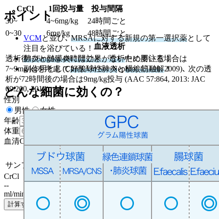
CrCl
1回投与量
投与間隔
ポイント
30
~
4~6mg/kg
24時間ごと
0
~
30
6mg/kg
48時間ごと
VCM
と並び､
MRSAに対する新規の第一選択薬
として
血液透析
注目を浴びている！
透析後に6mg/kg 48時間ごと、透析中に用いる場合は
肺炎と髄膜炎には効果がない
ため要注意！
7~9mg/kgを考慮 (Clin J Am Soc Nephrol 4:1190, 2009)､ 次の透
副作用として
好酸球性肺炎
と
横紋筋融解
！
析が72時間後の場合は9mg/kg投与 (AAC 57:864, 2013: JAC
69:200, 2014)
どんな細菌に効くの？
性別
男性
女性
年齢
歳
体重
kg
血清Cr
mg/dL
出典と注意点
サンフォード感染症治療ガイド2020
CrCl
--
ml/min
計算する