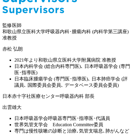
監修医師
和歌山県立医科大学
呼吸器内科･腫瘍内科 (内科学第三講座)
准教授
赤松 弘朗
2021年より和歌山県立医科大学附属病院 准教授
日本内科学会 (総合内科専門医)､ 日本呼吸器学会 (専門
医･指導医)
日本臨床腫瘍学会 (専門医･指導医)､ 日本肺癌学会 (評
議員､ 国際委員会委員､ データベース委員会委員)
日本赤十字社医療センター
呼吸器内科 部長
出雲雄大
日本呼吸器学会呼吸器専門医･指導医･代議員
世界気管支学会 Education Committee委員
専門は慢性咳嗽の診断と治療､気管支喘息､肺がんなど