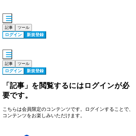
記事
ツール
ログイン
新規登録
記事
ツール
ログイン
新規登録
「
記事
」を閲覧するにはログインが必
要です。
こちらは会員限定のコンテンツです。ログインすることで、
コンテンツをお楽しみいただけます。