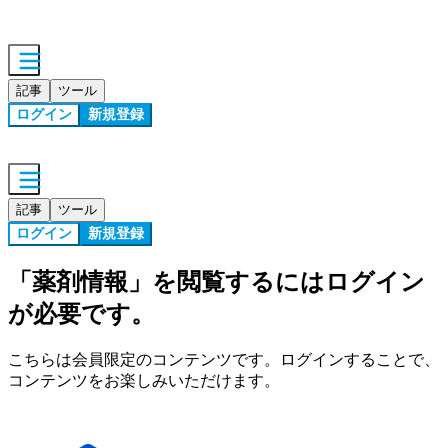
記事
ツール
ログイン
新規登録
記事
ツール
ログイン
新規登録
「
薬剤情報
」を閲覧するにはログイン
が必要です。
こちらは会員限定のコンテンツです。ログインすることで、
コンテンツをお楽しみいただけます。