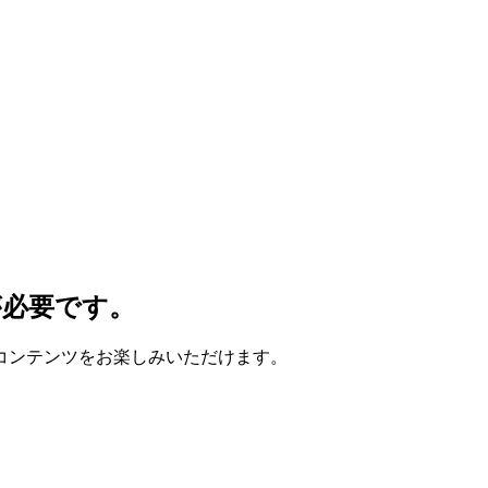
が必要です。
コンテンツをお楽しみいただけます。