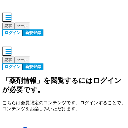
記事
ツール
ログイン
新規登録
記事
ツール
ログイン
新規登録
「
薬剤情報
」を閲覧するにはログイン
が必要です。
こちらは会員限定のコンテンツです。ログインすることで、
コンテンツをお楽しみいただけます。