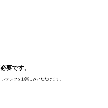
が必要です。
コンテンツをお楽しみいただけます。