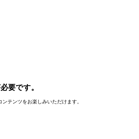
が必要です。
コンテンツをお楽しみいただけます。