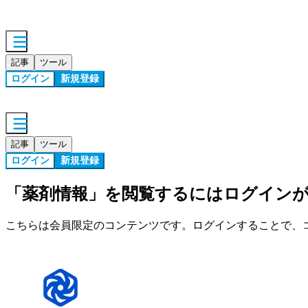
記事
ツール
ログイン
新規登録
記事
ツール
ログイン
新規登録
「
薬剤情報
」を閲覧するにはログイン
こちらは会員限定のコンテンツです。ログインすることで、