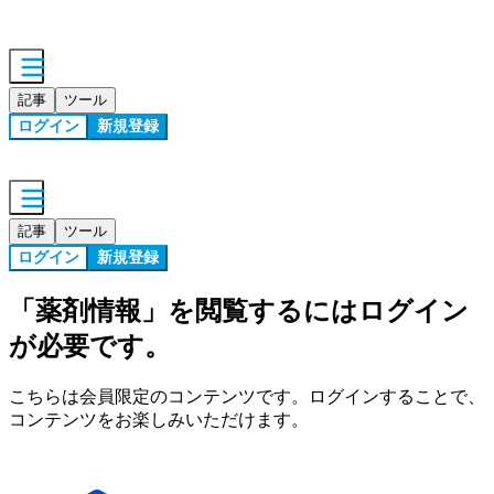
記事
ツール
ログイン
新規登録
記事
ツール
ログイン
新規登録
「
薬剤情報
」を閲覧するにはログイン
が必要です。
こちらは会員限定のコンテンツです。ログインすることで、
コンテンツをお楽しみいただけます。