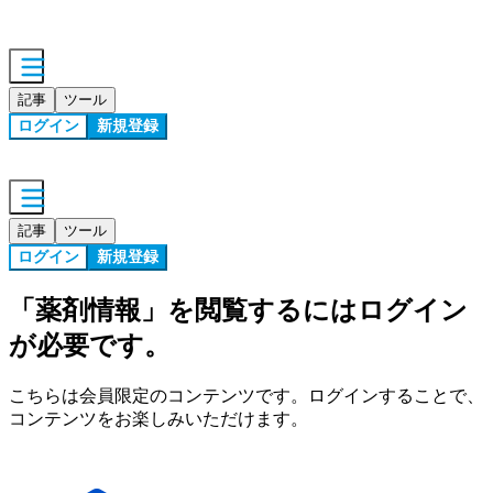
記事
ツール
ログイン
新規登録
記事
ツール
ログイン
新規登録
「
薬剤情報
」を閲覧するにはログイン
が必要です。
こちらは会員限定のコンテンツです。ログインすることで、
コンテンツをお楽しみいただけます。