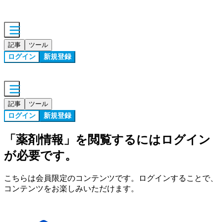
記事
ツール
ログイン
新規登録
記事
ツール
ログイン
新規登録
「
薬剤情報
」を閲覧するにはログイン
が必要です。
こちらは会員限定のコンテンツです。ログインすることで、
コンテンツをお楽しみいただけます。