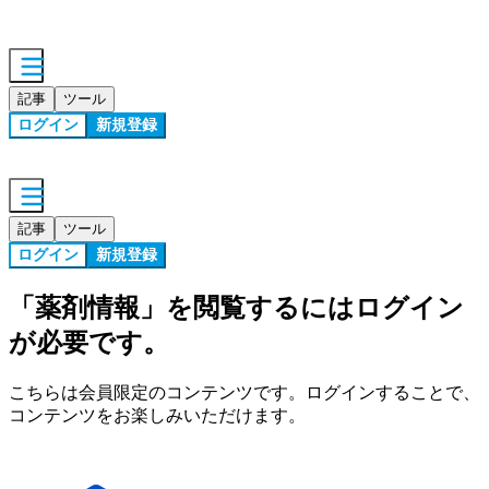
記事
ツール
ログイン
新規登録
記事
ツール
ログイン
新規登録
「
薬剤情報
」を閲覧するにはログイン
が必要です。
こちらは会員限定のコンテンツです。ログインすることで、
コンテンツをお楽しみいただけます。