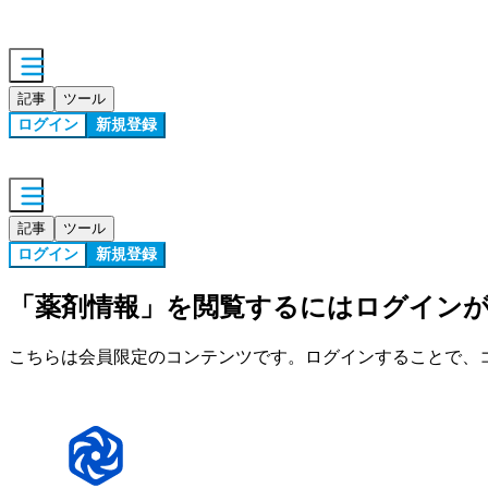
記事
ツール
ログイン
新規登録
記事
ツール
ログイン
新規登録
「
薬剤情報
」を閲覧するにはログイン
こちらは会員限定のコンテンツです。ログインすることで、