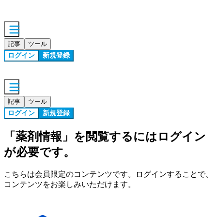
記事
ツール
ログイン
新規登録
記事
ツール
ログイン
新規登録
「
薬剤情報
」を閲覧するにはログイン
が必要です。
こちらは会員限定のコンテンツです。ログインすることで、
コンテンツをお楽しみいただけます。