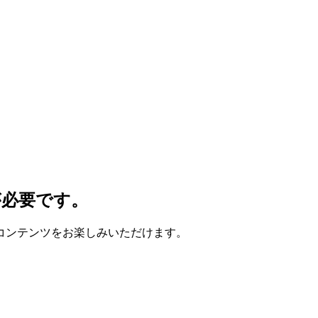
が必要です。
コンテンツをお楽しみいただけます。