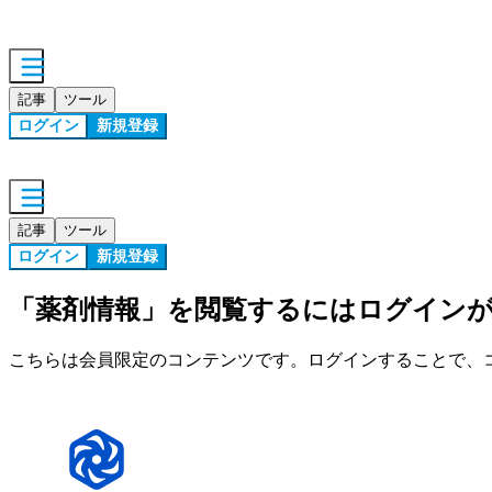
記事
ツール
ログイン
新規登録
記事
ツール
ログイン
新規登録
「
薬剤情報
」を閲覧するにはログイン
こちらは会員限定のコンテンツです。ログインすることで、