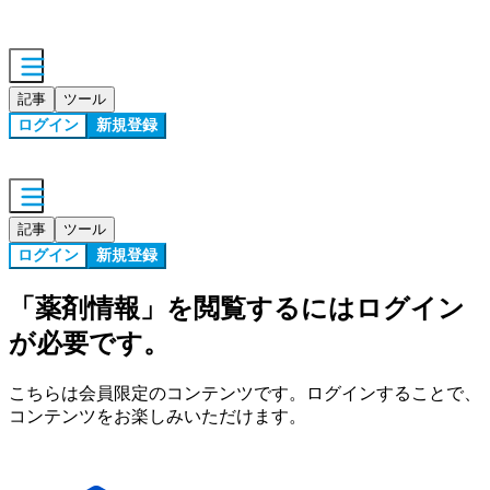
記事
ツール
ログイン
新規登録
記事
ツール
ログイン
新規登録
「
薬剤情報
」を閲覧するにはログイン
が必要です。
こちらは会員限定のコンテンツです。ログインすることで、
コンテンツをお楽しみいただけます。