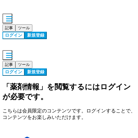
記事
ツール
ログイン
新規登録
記事
ツール
ログイン
新規登録
「
薬剤情報
」を閲覧するにはログイン
が必要です。
こちらは会員限定のコンテンツです。ログインすることで、
コンテンツをお楽しみいただけます。