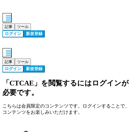
記事
ツール
ログイン
新規登録
記事
ツール
ログイン
新規登録
「
CTCAE
」を閲覧するにはログインが
必要です。
こちらは会員限定のコンテンツです。ログインすることで、
コンテンツをお楽しみいただけます。