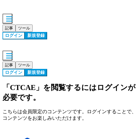
記事
ツール
ログイン
新規登録
記事
ツール
ログイン
新規登録
「
CTCAE
」を閲覧するにはログインが
必要です。
こちらは会員限定のコンテンツです。ログインすることで、
コンテンツをお楽しみいただけます。