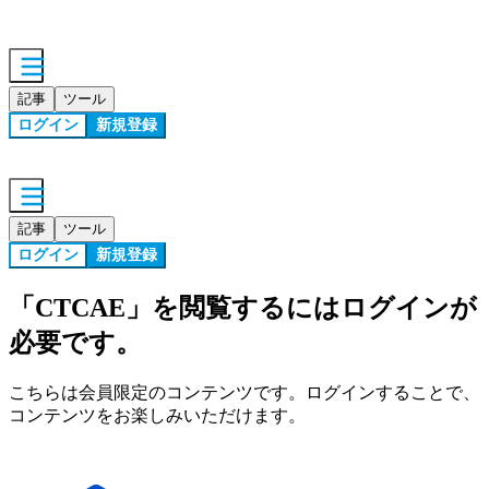
記事
ツール
ログイン
新規登録
記事
ツール
ログイン
新規登録
「
CTCAE
」を閲覧するにはログインが
必要です。
こちらは会員限定のコンテンツです。ログインすることで、
コンテンツをお楽しみいただけます。