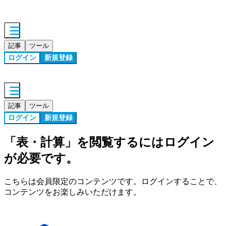
記事
ツール
ログイン
新規登録
記事
ツール
ログイン
新規登録
「
表・計算
」を閲覧するにはログイン
が必要です。
こちらは会員限定のコンテンツです。ログインすることで、
コンテンツをお楽しみいただけます。